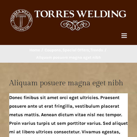
Skip
to
content
Home
Coupons
Special Offers
Trends
Aliquam posuere magna eget nibh
Aliquam posuere magna eget nibh
Donec finibus sit amet orci eget ultricies. Praesent
posuere ante ut erat fringilla, vestibulum placerat
metus mattis. Aenean dictum vitae nisl nec tempor.
Proin varius turpis ut sem porttitor varius. Sed aliquet
mi at libero ultrices consectetur. Vivamus egestas,